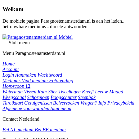
Welkom
De mobiele pagina Paragnostenamsterdam.nl is aan het laden...
betrouwbare mediums - directe antwoorden
Sluit menu
Menu Paragnostenamsterdam.nl
Home
Account
Login
Aanmaken
Wachtwoord
Mediums
Vind medium
Fotoreading
Horoscoop
12
Waterman
Vissen
Ram
Stier
Tweelingen
Kreeft
Leeuw
Maagd
Weegschaal
Schorpioen
Boogschutter
Steenbok
Tarotkaart
Getuigenissen
Belverzoeken
Vragen?
Info
Privacybeleid
Algemene voorwaarden
Sluit menu
Contact Nederland
Bel NL medium
Bel BE medium