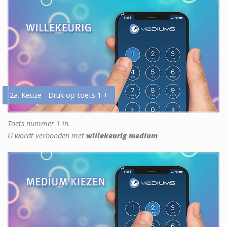
2a. Keuze - Druk op toets 1 +
Toets nummer 1 in.
U wordt verbonden met
willekeurig medium