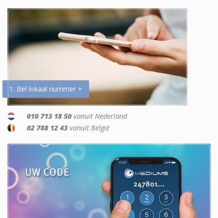
1. Bel lokaal nummer +
010 713 18 50
vanuit Nederland
02 788 12 43
vanuit België