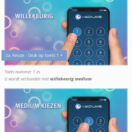
2a. Keuze - Druk op toets 1 +
Toets nummer 1 in.
U wordt verbonden met
willekeurig medium