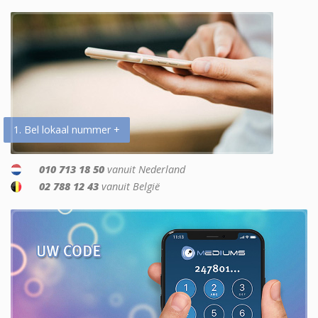
1. Bel lokaal nummer +
010 713 18 50
vanuit Nederland
02 788 12 43
vanuit België