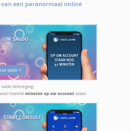
 van een paranormaal online
 Uw saldo +
 saldo bevestiging.
hoort hoeveel
minuten op uw account
staan.