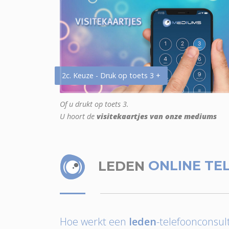
2c. Keuze - Druk op toets 3 +
Of u drukt op toets 3.
U hoort de
visitekaartjes van onze mediums
LEDEN
ONLINE TE
Hoe werkt een
leden
-telefoonconsult