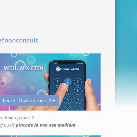
efoonconsult.
. Keuze - Druk op toets 2 +
u drukt op toets 2.
ef nu de
pincode in van een medium