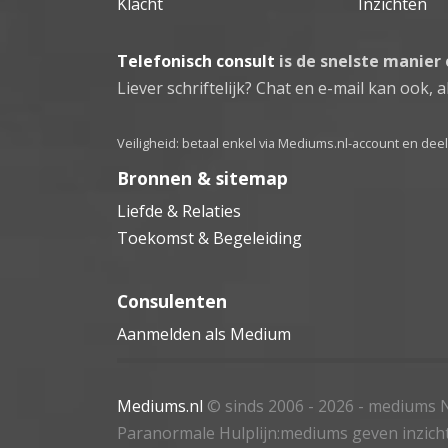
Klacht
Inzichten
Telefonisch consult
is de snelste manier
Liever schriftelijk? Chat en e-mail kan ook, al
Veiligheid: betaal enkel via Mediums.nl-account en de
Bronnen & sitemap
Liefde & Relaties
Toekomst & Begeleiding
Consulenten
Aanmelden als Medium
Mediums.nl
© sinds 2006 - 2026
- mediums N
Paranormale Hulplijn:mediums geven inzich