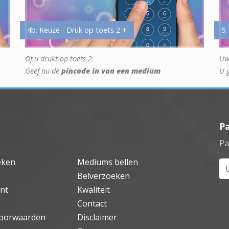
4b. Keuze - Druk op toets 2 +
5.
Of u drukt op toets 2.
Uw
Geef nu de
pincode in van een medium
U 
P
Pa
eken
Mediums bellen
Uw
Belverzoeken
nt
Kwaliteit
Contact
oorwaarden
Disclaimer