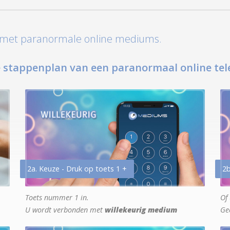
t met paranormale online mediums.
 stappenplan van een paranormaal online tel
2a. Keuze - Druk op toets 1 +
2b
Toets nummer 1 in.
Of 
U wordt verbonden met
willekeurig medium
Ge