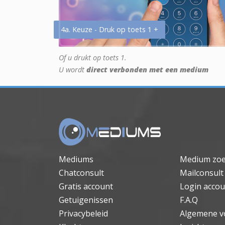
4a. Keuze - Druk op toets 1 +
Of u drukt op toets 1.
U wordt
direct verbonden met een medium
Mediums
Medium zo
Chatconsult
Mailconsult
Gratis account
Login accou
Getuigenissen
F.A.Q
Privacybeleid
Algemene v