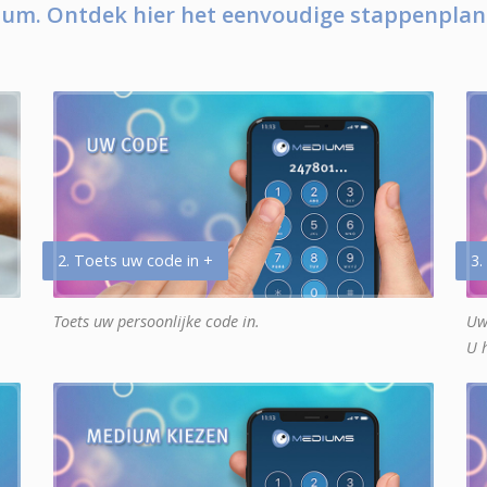
um. Ontdek hier het eenvoudige stappenplan
2. Toets uw code in +
3.
Toets uw persoonlijke code in.
Uw
U 