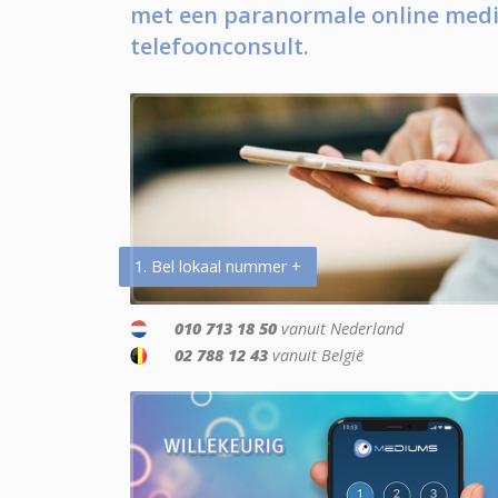
met een paranormale online medi
telefoonconsult.
1. Bel lokaal nummer +
010 713 18 50
vanuit Nederland
02 788 12 43
vanuit België