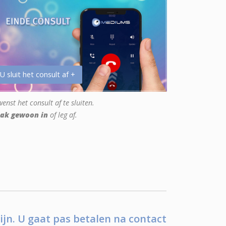
 U sluit het consult af +
enst het consult af te sluiten.
ak gewoon in
of leg af.
ijn. U gaat pas betalen na contact