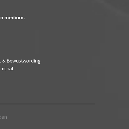
en medium
.
ht & Bewustwording
umchat
den