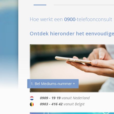
Hoe werkt een
0900
-telefoonconsul
Ontdek hieronder het eenvoudige
1. Bel Mediums-nummer +
0909 - 19 19
vanuit Nederland
0903 - 416 42
vanuit België